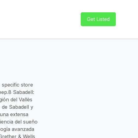
Get Listed
 specific store
eep.8 Sabadell:
ión del Vallès
 de Sabadell y
 una extensa
iencia del sueño
ología avanzada
Grether & Wells