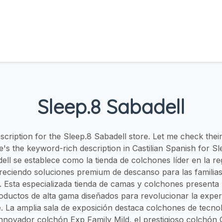
Sleep.8 Sabadell
description for the Sleep.8 Sabadell store. Let me check their
re's the keyword-rich description in Castilian Spanish for Sl
ell se establece como la tienda de colchones líder en la reg
freciendo soluciones premium de descanso para las familias
. Esta especializada tienda de camas y colchones presenta
oductos de alta gama diseñados para revolucionar la exper
e. La amplia sala de exposición destaca colchones de tecn
innovador colchón Exp Family Mild, el prestigioso colchón 