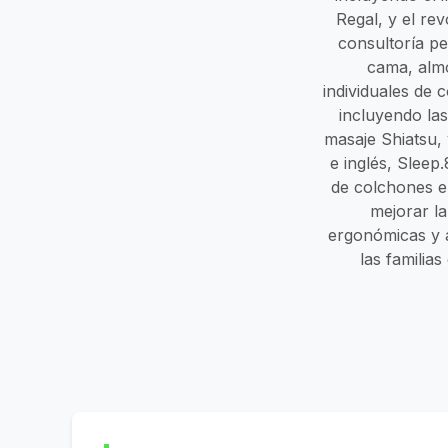
Regal, y el re
consultoría pe
cama, almo
individuales de
incluyendo las
masaje Shiatsu, 
e inglés, Slee
de colchones en
mejorar l
ergonómicas y a
las familia