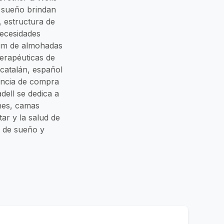
l sueño brindan
, estructura de
necesidades
ium de almohadas
terapéuticas de
 catalán, español
encia de compra
dell se dedica a
nes, camas
r y la salud de
s de sueño y