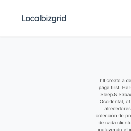
Localbizgrid
I'll create a 
page first. He
Sleep.8 Sabad
Occidental, o
alrededores
colección de pr
de cada client
incluyendo el 