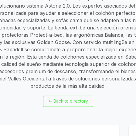
volucionario sistema Astoria 2.0. Los expertos asociados de
rsonalizada para ayudar a seleccionar el colchón perfecto
hadas especializadas y sofás cama que se adapten a las 
 comodidad y soporte. La tienda exhibe una selección prem
 protectoras Protect-a-bed, las ergonómicas Balance, las 
y las exclusivas Golden Goose. Con servicio multilingüe en
p.8 Sabadell se compromete a proporcionar la mejor experi
 la región. Esta tienda de colchones especializada en Saba
a calidad del sueño mediante tecnología superior de colcho
ccesorios premium de descanso, transformando el bienesta
s del Vallès Occidental a través de soluciones personalizada
productos de la más alta calidad.
←
Back to directory